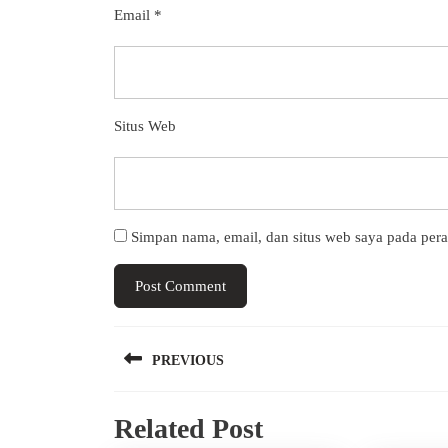
Email
*
Situs Web
Simpan nama, email, dan situs web saya pada per
Navigasi
PREVIOUS
pos
Previous
Related Post
post: