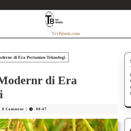
TryBisnis.com
dernr di Era Pertanian Teknologi
 Modernr di Era
i
a
0 Comment
08:47
|
a