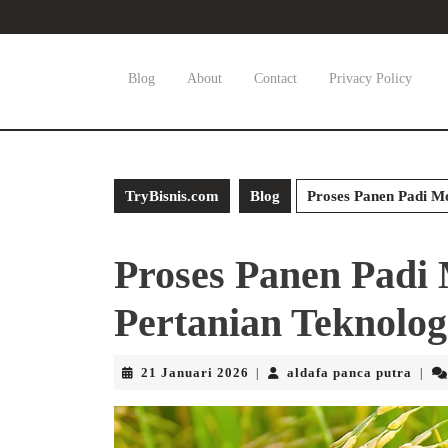
Skip
to
content
Skip
Blog
About
Contact
Privacy Policy
to
content
TryBisnis.com
Blog
Proses Panen Padi Mo
Proses Panen Padi
Pertanian Teknolog
21
aldaf
21 Januari 2026
aldafa panca putra
|
|
Januari
panc
2026
putra