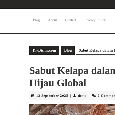
Skip
to
content
Skip
Blog
About
Contact
Privacy Policy
to
content
TryBisnis.com
Blog
Sabut Kelapa dalam R
Sabut Kelapa dalam
Hijau Global
12
desta
12 September 2025
desta
0 Commen
|
|
September
2025