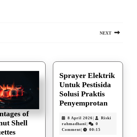
NEXT
Next
post:
Sprayer Elektrik
Untuk Pestisida
Solusi Praktis
Sprayer
Penyemprotan
Elektrik
tages of
8
8 April 2026
Riski
|
Untuk
ut Shell
Riski
April
rahmadhani
0
|
Pestisida
rahmadhani
2026
Comment
00:15
Advantages
|
ettes