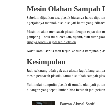
Mesin Olahan Sampah Pl
Sebelum dijadikan tas, plastik biasanya harus dipot
ngerjainnya manual, bisa-bisa jari kamu yang “dicaca
Mesin ini akan mencacah plastik dengan cepat dan me
gampang—baik itu dilelehkan, dijahit, atau dirangka
supaya produksi jadi lebih efisien
.
Kalau kamu serius mau terjun ke dunia kerajinan plast
Kesimpulan
Jadi, sekarang udah gak ada alasan lagi bilang samp
mesin pencacah plastik, kamu bisa ubah sampah plast
Yuk mulai kumpulin plastik di rumah, olah jadi poton
di tangan yang tepat, limbah bisa berubah jadi pelua
Fauzan Akmal Saqif