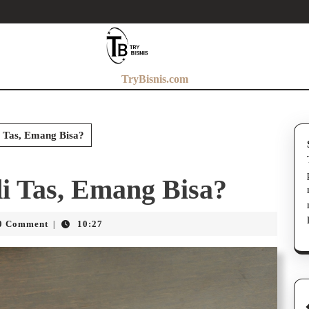
TryBisnis.com
i Tas, Emang Bisa?
i Tas, Emang Bisa?
n
0 Comment
10:27
|