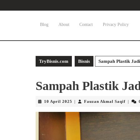
Skip
to
content
Skip
Blog
About
Contact
Privacy Policy
to
content
TryBisnis.com
Bisnis
Sampah Plastik Jad
Sampah Plastik Jad
10
Fauza
10 April 2025
Fauzan Akmal Saqif
|
|
April
Akmal
2025
Saqif