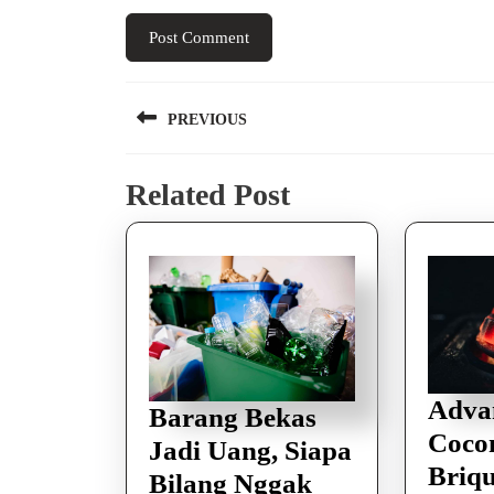
Navigasi
PREVIOUS
pos
Previous
Related Post
post:
Advan
Barang Bekas
Cocon
Jadi Uang, Siapa
Briqu
Bilang Nggak