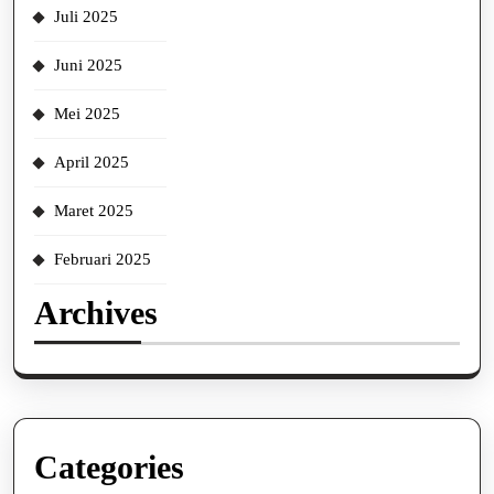
Juli 2025
Juni 2025
Mei 2025
April 2025
Maret 2025
Februari 2025
Archives
Categories