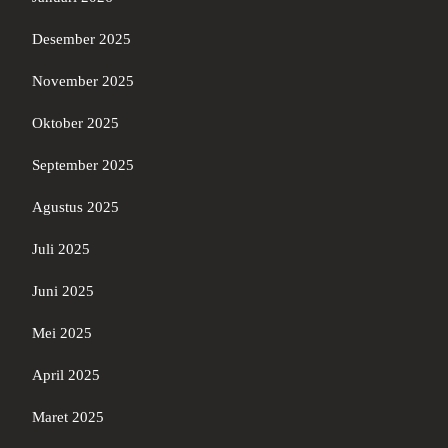
Desember 2025
November 2025
Oktober 2025
September 2025
Agustus 2025
Juli 2025
Juni 2025
Mei 2025
April 2025
Maret 2025