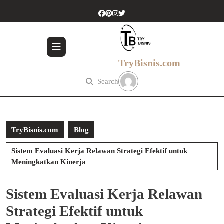
Skip
to
content
Skip
to
content
TryBisnis.com
Search
TryBisnis.com
Blog
Sistem Evaluasi Kerja Relawan Strategi Efektif untuk
Meningkatkan Kinerja
Sistem Evaluasi Kerja Relawan
Strategi Efektif untuk