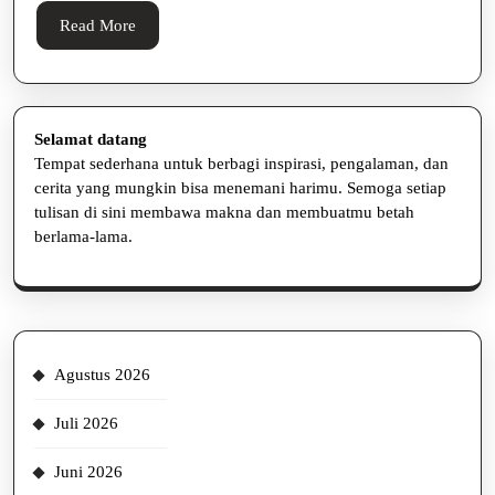
Read
Read More
More
Selamat datang
Tempat sederhana untuk berbagi inspirasi, pengalaman, dan
cerita yang mungkin bisa menemani harimu. Semoga setiap
tulisan di sini membawa makna dan membuatmu betah
berlama-lama.
Agustus 2026
Juli 2026
Juni 2026