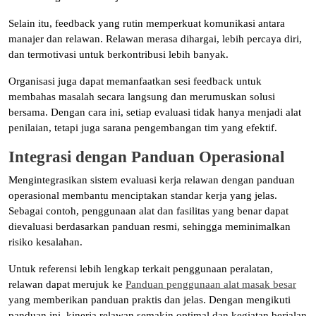
Selain itu, feedback yang rutin memperkuat komunikasi antara
manajer dan relawan. Relawan merasa dihargai, lebih percaya diri,
dan termotivasi untuk berkontribusi lebih banyak.
Organisasi juga dapat memanfaatkan sesi feedback untuk
membahas masalah secara langsung dan merumuskan solusi
bersama. Dengan cara ini, setiap evaluasi tidak hanya menjadi alat
penilaian, tetapi juga sarana pengembangan tim yang efektif.
Integrasi dengan Panduan Operasional
Mengintegrasikan sistem evaluasi kerja relawan dengan panduan
operasional membantu menciptakan standar kerja yang jelas.
Sebagai contoh, penggunaan alat dan fasilitas yang benar dapat
dievaluasi berdasarkan panduan resmi, sehingga meminimalkan
risiko kesalahan.
Untuk referensi lebih lengkap terkait penggunaan peralatan,
relawan dapat merujuk ke
Panduan penggunaan alat masak besar
yang memberikan panduan praktis dan jelas. Dengan mengikuti
panduan ini, kinerja relawan semakin optimal dan kegiatan berjalan