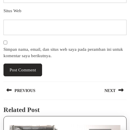
Situs Web
Simpan nama, email, dan situs web saya pada peramban ini untuk
komentar saya berikutnya.
Navigasi
PREVIOUS
NEXT
pos
Previous
Next
Related Post
post:
post: