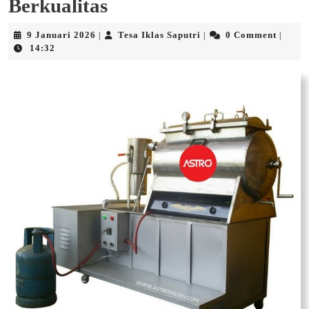
Berkualitas
9
Tesa
9 Januari 2026
Tesa Iklas Saputri
0 Comment
|
|
|
Januari
Iklas
14:32
2026
Saputri