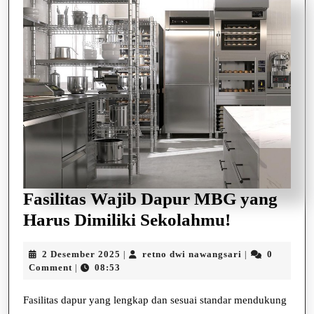
Fasilitas Wajib Dapur MBG yang
Fasilitas
Harus Dimiliki Sekolahmu!
Wajib
2
retno
2 Desember 2025
retno dwi nawangsari
0
|
|
Dapur
Desember
dwi
Comment
08:53
|
MBG
2025
nawangsari
yang
Fasilitas dapur yang lengkap dan sesuai standar mendukung