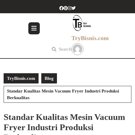
Skip
to
content
Skip
to
content
TryBisnis.com
Search
TryBisnis.com
Blog
Standar Kualitas Mesin Vacuum Fryer Industri Produksi
Berkualitas
Standar Kualitas Mesin Vacuum
Fryer Industri Produksi