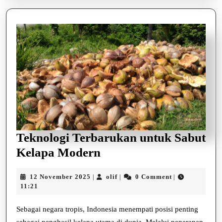
Teknologi Terbarukan untuk Sabut
Teknologi
Kelapa Modern
Terbarukan
12
olif
12 November 2025
olif
0 Comment
|
|
|
untuk
November
11:21
Sabut
2025
Kelapa
Sebagai negara tropis, Indonesia menempati posisi penting
sebagai penghasil kelapa utama di dunia. Melalui penerapan