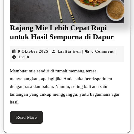
Rajang Mie Lebih Cepat Rapi
Rajan
untuk Hasil Sempurna di Dapur
Mie
9
karlita
9 Oktober 2025
karlita iren
0 Comment
|
|
|
Lebih
Oktober
iren
13:08
Cepat
2025
Rapi
Membuat mie sendiri di rumah memang terasa
menyenangkan, apalagi jika Anda suka bereksperimen
untuk
dengan rasa dan bahan. Namun, sering kali ada satu
Hasil
tantangan yang cukup mengganggu, yaitu bagaimana agar
Semp
hasil
di
Dapu
Read
Read More
More