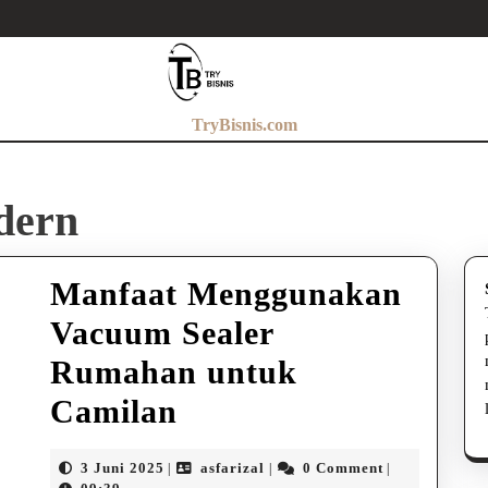
TryBisnis.com
dern
Manfaat Menggunakan
Vacuum Sealer
Rumahan untuk
Manfaat
Camilan
Menggunakan
3
asfarizal
3 Juni 2025
asfarizal
0 Comment
|
|
|
Juni