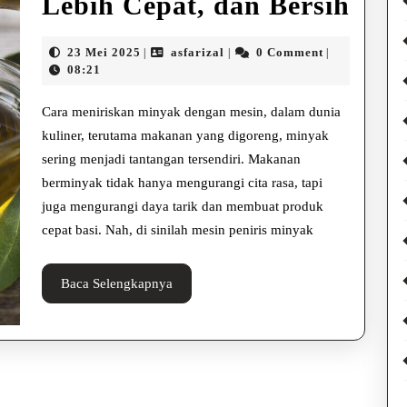
Car
Lebih Cepat, dan Bersih
Meni
23
asfarizal
23 Mei 2025
asfarizal
0 Comment
|
|
|
Min
Mei
08:21
2025
den
Cara meniriskan minyak dengan mesin, dalam dunia
Mesi
kuliner, terutama makanan yang digoreng, minyak
sering menjadi tantangan tersendiri. Makanan
Lebi
berminyak tidak hanya mengurangi cita rasa, tapi
Cepa
juga mengurangi daya tarik dan membuat produk
dan
cepat basi. Nah, di sinilah mesin peniris minyak
Bers
Baca
Baca Selengkapnya
Selengkapnya