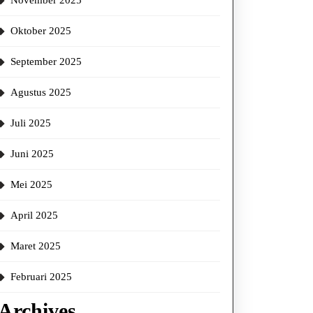
a
November 2025
riskan
Oktober 2025
yak
September 2025
gan
Agustus 2025
n:
h
Juli 2025
t,
Juni 2025
Mei 2025
ih
April 2025
Maret 2025
Februari 2025
Archives