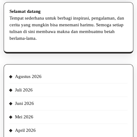
Selamat datang
Tempat sederhana untuk berbagi inspirasi, pengalaman, dan
cerita yang mungkin bisa menemani harimu. Semoga setiap
tulisan di sini membawa makna dan membuatmu betah
berlama-lama.
Agustus 2026
Juli 2026
Juni 2026
Mei 2026
April 2026