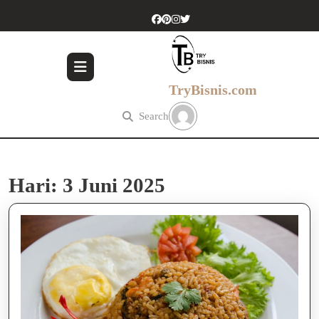
Skip
to
content
Skip
to
content
TryBisnis.com
Search
Hari:
3 Juni 2025