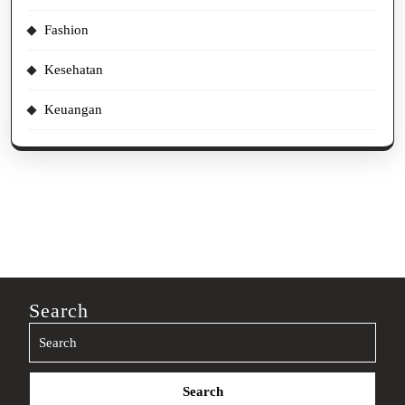
Fashion
Kesehatan
Keuangan
Search
Search
for: