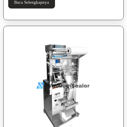
Baca
Baca Selengkapnya
Selengkapnya