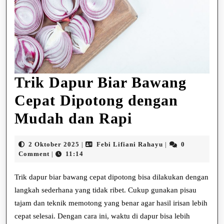
Trik Dapur Biar Bawang
Cepat Dipotong dengan
Trik
Mudah dan Rapi
Dapur
2
Febi
2 Oktober 2025
Febi Lifiani Rahayu
0
|
|
Biar
Oktober
Lifiani
Comment
11:14
|
2025
Rahayu
Bawang
Trik dapur biar bawang cepat dipotong bisa dilakukan dengan
Cepat
langkah sederhana yang tidak ribet. Cukup gunakan pisau
tajam dan teknik memotong yang benar agar hasil irisan lebih
Dipotong
cepat selesai. Dengan cara ini, waktu di dapur bisa lebih