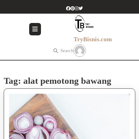
Skip
to
content
Skip
to
content
TryBisnis.com
Search
Tag:
alat pemotong bawang