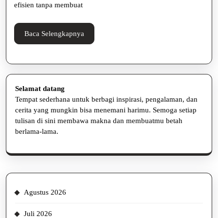
dengan
efisien tanpa membuat
Mudah
dan
Baca
Baca Selengkapnya
Selengkapnya
Rapi
Selamat datang
Tempat sederhana untuk berbagi inspirasi, pengalaman, dan
cerita yang mungkin bisa menemani harimu. Semoga setiap
tulisan di sini membawa makna dan membuatmu betah
berlama-lama.
Agustus 2026
Juli 2026