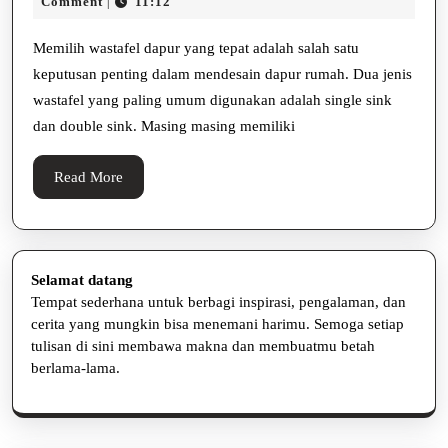
Januari
panca
Comment
11:12
|
Double
2026
putra
Sink
Memilih wastafel dapur yang tepat adalah salah satu
keputusan penting dalam mendesain dapur rumah. Dua jenis
untuk
wastafel yang paling umum digunakan adalah single sink
Memilih
dan double sink. Masing masing memiliki
Wastafel
Dapur
Read
Read More
yang
More
Tepat
Selamat datang
Tempat sederhana untuk berbagi inspirasi, pengalaman, dan
cerita yang mungkin bisa menemani harimu. Semoga setiap
tulisan di sini membawa makna dan membuatmu betah
berlama-lama.