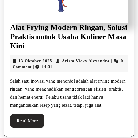
Alat Frying Modern Ringan, Solusi
Praktis untuk Usaha Kuliner Masa
Alat
Kini
Frying
13
Arista
13 Oktober 2025
Arista Vicky Alexandra
0
|
|
Modern
Oktober
Vicky
Comment
14:34
|
Ringan,
2025
Alexandra
Solusi
Salah satu inovasi yang menonjol adalah alat frying modern
ringan, yang menghadirkan penggorengan efisien, praktis,
Praktis
dan hemat energi. Pelaku usaha tidak lagi hanya
untuk
mengandalkan resep yang lezat, tetapi juga alat
Usaha
Kuliner
Read
Read More
Masa
More
Kini