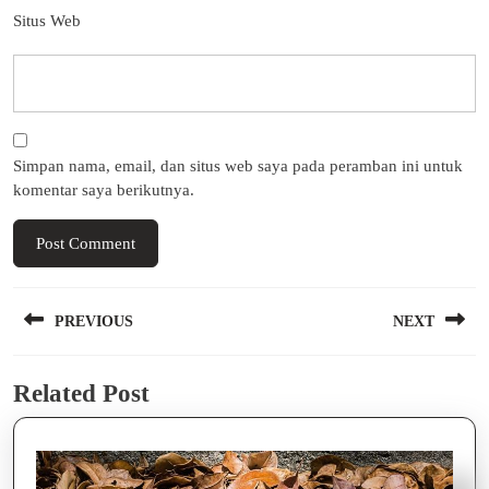
Situs Web
Simpan nama, email, dan situs web saya pada peramban ini untuk
komentar saya berikutnya.
Navigasi
PREVIOUS
NEXT
pos
Previous
Next
Related Post
post:
post: