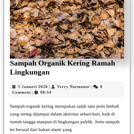
Sampah Organik Kering Ramah
Sampah
Lingkungan
Organik
5
Verry
5 Januari 2026
Verry Nurmanto
0
|
|
Kering
Januari
Nurmanto
Comment
08:54
|
Ramah
2026
Lingkungan
Sampah organik kering merupakan salah satu jenis limbah
yang sering dijumpai dalam aktivitas sehari-hari, baik di
rumah tangga maupun di lingkungan publik. Jenis sampah
ini berasal dari bahan alami yang