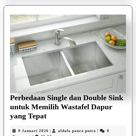
Perbedaan Single dan Double Sink
untuk Memilih Wastafel Dapur
Perbedaan
yang Tepat
Single
9
aldafa
9 Januari 2026
aldafa panca putra
0
|
|
dan