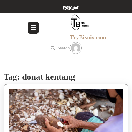
Skip
to
content
Skip
to
content
TryBisnis.com
Search
Tag:
donat kentang