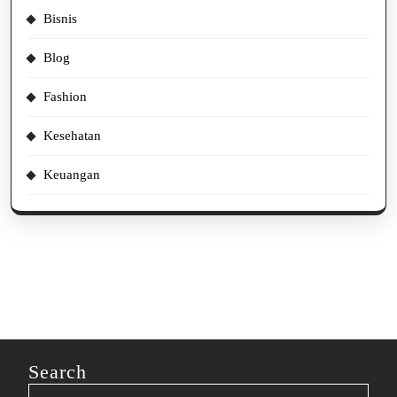
Bisnis
Blog
Fashion
Kesehatan
Keuangan
Search