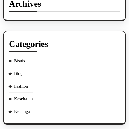
Archives
Categories
Bisnis
Blog
Fashion
Kesehatan
Keuangan