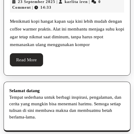
23
karlita
23 September 2025
karlita iren
0
|
|
Praktis
September
iren
Comment
14:33
|
Membu
2025
Kopi
Menikmati kopi hangat kapan saja kini lebih mudah dengan
coffee warmer praktis. Alat ini membantu menjaga suhu kopi
Tetap
agar tetap nikmat saat diminum, tanpa harus repot
Hangat
memanaskan ulang menggunakan kompor
Setiap
Saat
Read
Read More
More
Selamat datang
Tempat sederhana untuk berbagi inspirasi, pengalaman, dan
cerita yang mungkin bisa menemani harimu. Semoga setiap
tulisan di sini membawa makna dan membuatmu betah
berlama-lama.