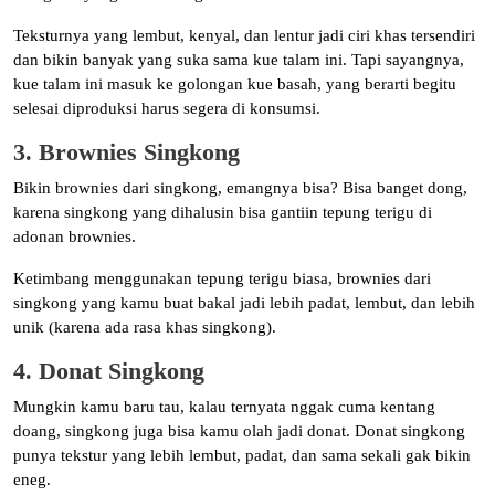
Teksturnya yang lembut, kenyal, dan lentur jadi ciri khas tersendiri
dan bikin banyak yang suka sama kue talam ini. Tapi sayangnya,
kue talam ini masuk ke golongan kue basah, yang berarti begitu
selesai diproduksi harus segera di konsumsi.
3. Brownies Singkong
Bikin brownies dari singkong, emangnya bisa? Bisa banget dong,
karena singkong yang dihalusin bisa gantiin tepung terigu di
adonan brownies.
Ketimbang menggunakan tepung terigu biasa, brownies dari
singkong yang kamu buat bakal jadi lebih padat, lembut, dan lebih
unik (karena ada rasa khas singkong).
4. Donat Singkong
Mungkin kamu baru tau, kalau ternyata nggak cuma kentang
doang, singkong juga bisa kamu olah jadi donat. Donat singkong
punya tekstur yang lebih lembut, padat, dan sama sekali gak bikin
eneg.