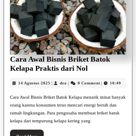
Cara Awal Bisnis Briket Batok
Cara
Kelapa Praktis dari Nol
Awal
14
dea
14 Agustus 2025
dea
0 Comment
10:49
|
|
|
Bisnis
Agustus
Briket
2025
Cara Awal Bisnis Briket Batok Kelapa menarik minat banyak
Batok
orang karena konsumen terus mencari energi bersih dan
Kelapa
ramah lingkungan. Para pengusaha membuat briket batok
kelapa dari tempurung kelapa kering yang
Praktis
dari