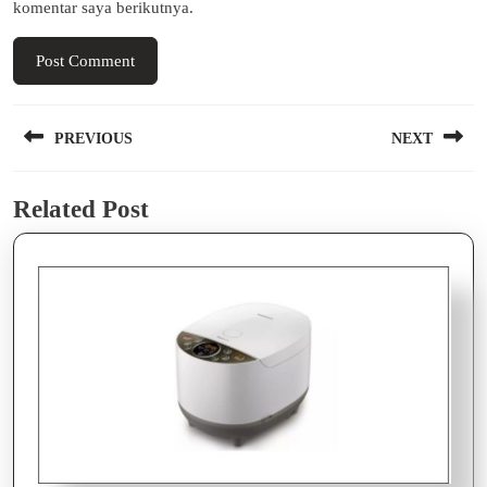
komentar saya berikutnya.
Navigasi
PREVIOUS
NEXT
pos
Previous
Next
Related Post
post:
post: