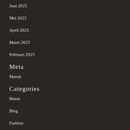
Juni 2025
Mei 2025
April 2025
Maret 2025
Februari 2025
Meta
Masuk
Categories
Bisnis
Blog
Fashion