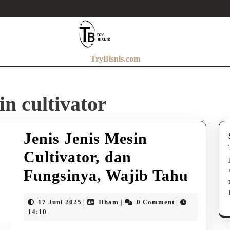
TryBisnis.com
in cultivator
Jenis Jenis Mesin
Cultivator, dan
Jenis
Fungsinya, Wajib Tahu
Jenis
17
Ilham
17 Juni 2025
Ilham
0 Comment
|
|
|
Mesi
Juni
14:10
2025