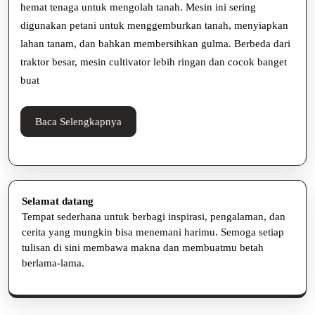
hemat tenaga untuk mengolah tanah. Mesin ini sering
dan
digunakan petani untuk menggemburkan tanah, menyiapkan
Fungsinya,
lahan tanam, dan bahkan membersihkan gulma. Berbeda dari
traktor besar, mesin cultivator lebih ringan dan cocok banget
Wajib
buat
Tahu
Baca
Baca Selengkapnya
Selengkapnya
Selamat datang
Tempat sederhana untuk berbagi inspirasi, pengalaman, dan
cerita yang mungkin bisa menemani harimu. Semoga setiap
tulisan di sini membawa makna dan membuatmu betah
berlama-lama.