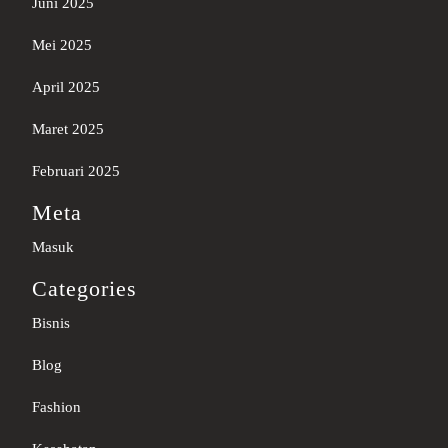
Juni 2025
Mei 2025
April 2025
Maret 2025
Februari 2025
Meta
Masuk
Categories
Bisnis
Blog
Fashion