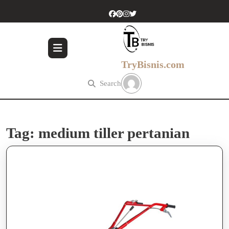
Skip
to
content
Skip
to
content
TryBisnis.com
Search
Tag:
medium tiller pertanian