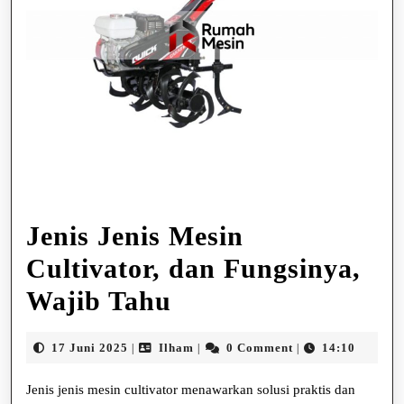
Jenis Jenis Mesin
Cultivator, dan Fungsinya,
Jenis
Wajib Tahu
Jenis
17
Ilham
17 Juni 2025
Ilham
0 Comment
14:10
|
|
|
Mesin
Juni
2025
Jenis jenis mesin cultivator menawarkan solusi praktis dan
Cultivator,