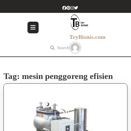
Skip
to
content
Skip
to
content
TryBisnis.com
Search
Tag:
mesin penggoreng efisien