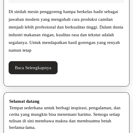
2025
Alexandra
Berkelas,
Di sinilah mesin penggoreng hampa berkelas hadir sebagai
Solusi
jawaban modern yang mengubah cara produksi camilan
menjadi lebih profesional dan berkualitas tinggi. Dalam dunia
Modern
industri makanan ringan, kualitas rasa dan tekstur adalah
untuk
segalanya. Untuk mendapatkan hasil gorengan yang renyah
Produksi
namun tetap
Camilan
Baca
Baca Selengkapnya
Berkualitas
Selengkapnya
Selamat datang
Tempat sederhana untuk berbagi inspirasi, pengalaman, dan
cerita yang mungkin bisa menemani harimu. Semoga setiap
tulisan di sini membawa makna dan membuatmu betah
berlama-lama.