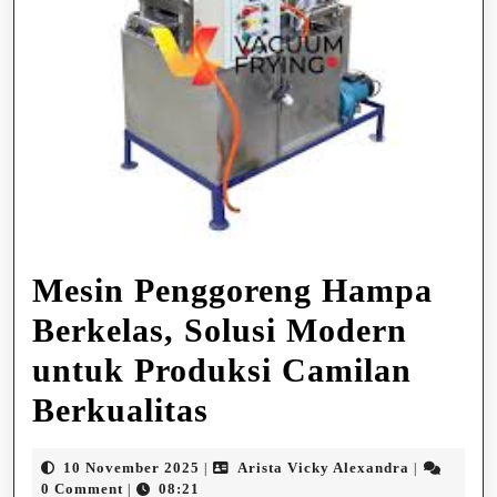
Mesin Penggoreng Hampa
Berkelas, Solusi Modern
untuk Produksi Camilan
Mesin
Berkualitas
Penggoreng
10
Arista
10 November 2025
Arista Vicky Alexandra
|
|
Hampa
November
Vicky
0 Comment
08:21
|