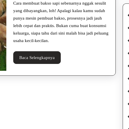
Sapi,
Cara membuat bakso sapi sebenarnya nggak sesulit
yang
yang dibayangkan, loh! Apalagi kalau kamu sudah
punya mesin pembuat bakso, prosesnya jadi jauh
Kenyal
lebih cepat dan praktis. Bukan cuma buat konsumsi
dan
keluarga, siapa tahu dari sini malah bisa jadi peluang
Lezat
usaha kecil-kecilan.
Baca
Baca Selengkapnya
Selengkapnya