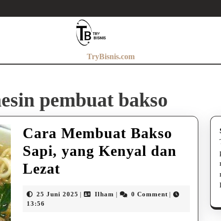
TryBisnis.com
esin pembuat bakso
Cara Membuat Bakso
Sapi, yang Kenyal dan
Cara
Lezat
Membuat
25
Ilham
25 Juni 2025
Ilham
0 Comment
|
|
|
Bakso
Juni
13:56
2025