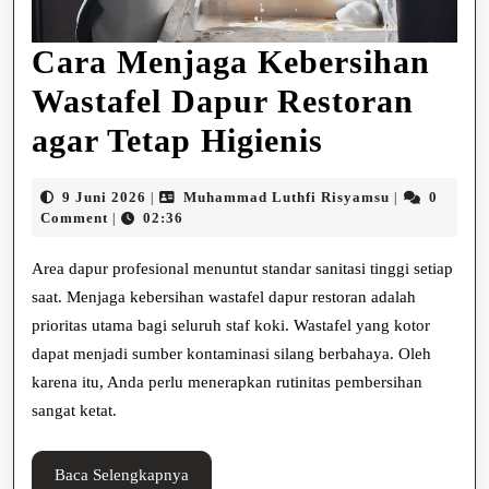
Cara Menjaga Kebersihan
Wastafel Dapur Restoran
Cara
agar Tetap Higienis
Menjaga
9
Muhammad
9 Juni 2026
Muhammad Luthfi Risyamsu
0
|
|
Kebersiha
Juni
Luthfi
Comment
02:36
|
2026
Risyamsu
Wastafel
Area dapur profesional menuntut standar sanitasi tinggi setiap
Dapur
saat. Menjaga kebersihan wastafel dapur restoran adalah
prioritas utama bagi seluruh staf koki. Wastafel yang kotor
Restoran
dapat menjadi sumber kontaminasi silang berbahaya. Oleh
agar
karena itu, Anda perlu menerapkan rutinitas pembersihan
Tetap
sangat ketat.
Higienis
Baca
Baca Selengkapnya