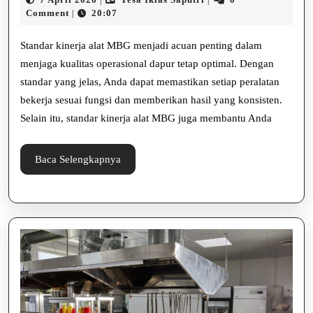
|
|
Alat
April
Iklas
Comment
20:07
|
2026
Saputri
MBG
Standar kinerja alat MBG menjadi acuan penting dalam
untuk
menjaga kualitas operasional dapur tetap optimal. Dengan
standar yang jelas, Anda dapat memastikan setiap peralatan
Menjamin
bekerja sesuai fungsi dan memberikan hasil yang konsisten.
Kualitas
Selain itu, standar kinerja alat MBG juga membantu Anda
Dapur
Baca
Baca Selengkapnya
Selengkapnya