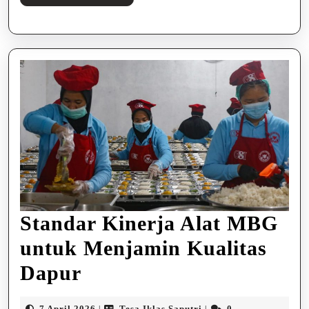
Selengkapnya
Standar Kinerja Alat MBG
untuk Menjamin Kualitas
Standar
Dapur
Kinerja
7
Tesa
7 April 2026
Tesa Iklas Saputri
0