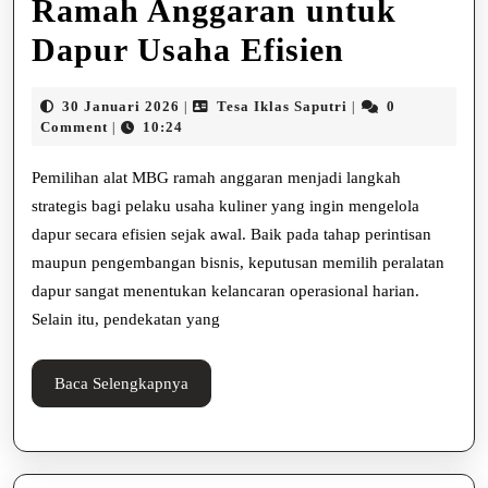
Ramah Anggaran untuk
Pemiliha
Dapur Usaha Efisien
Alat
30
Tesa
30 Januari 2026
Tesa Iklas Saputri
0
|
|
MBG
Januari
Iklas
Comment
10:24
|
2026
Saputri
Ramah
Pemilihan alat MBG ramah anggaran menjadi langkah
Anggara
strategis bagi pelaku usaha kuliner yang ingin mengelola
dapur secara efisien sejak awal. Baik pada tahap perintisan
untuk
maupun pengembangan bisnis, keputusan memilih peralatan
Dapur
dapur sangat menentukan kelancaran operasional harian.
Usaha
Selain itu, pendekatan yang
Efisien
Baca
Baca Selengkapnya
Selengkapnya