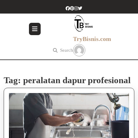
Skip
to
content
Skip
to
content
TryBisnis.com
Search
Tag:
peralatan dapur profesional