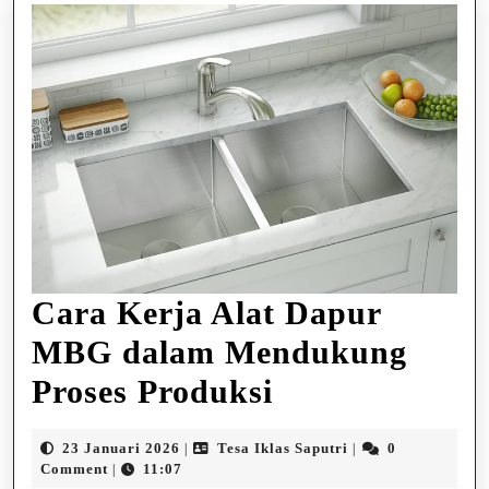
Cara Kerja Alat Dapur
MBG dalam Mendukung
Cara
Proses Produksi
Kerja
23
Tesa
23 Januari 2026
Tesa Iklas Saputri
0
|
|
Alat
Januari
Iklas
Comment
11:07
|
2026
Saputri