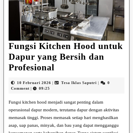
Fungsi Kitchen Hood untuk
Dapur yang Bersih dan
Fungsi
Profesional
Kitchen
10
Tesa
10 Februari 2026
Tesa Iklas Saputri
0
|
|
Hood
Februari
Iklas
Comment
09:25
|
2026
Saputri
untuk
Fungsi kitchen hood menjadi sangat penting dalam
Dapur
operasional dapur modern, terutama dapur dengan aktivitas
memasak tinggi. Proses memasak setiap hari menghasilkan
yang
asap, uap panas, minyak, dan bau yang dapat mengganggu
Bersih