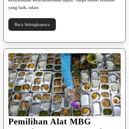
kenyamanan serta kebersihan dapur. Tanpa sistem ventilasi
dan
yang baik, udara
Profesional
Baca
Baca Selengkapnya
Selengkapnya
Pemilihan Alat MBG