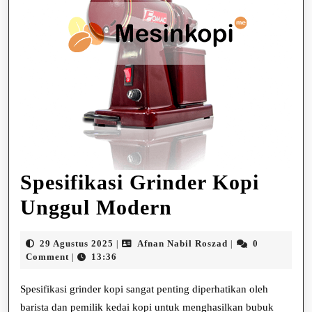
Spesifikasi Grinder Kopi
Spesifikasi
Unggul Modern
Grinder
29
Afnan
29 Agustus 2025
Afnan Nabil Roszad
0
|
|
Kopi
Agustus
Nabil
Comment
13:36
|
2025
Roszad
Unggul
Spesifikasi grinder kopi sangat penting diperhatikan oleh
Modern
barista dan pemilik kedai kopi untuk menghasilkan bubuk