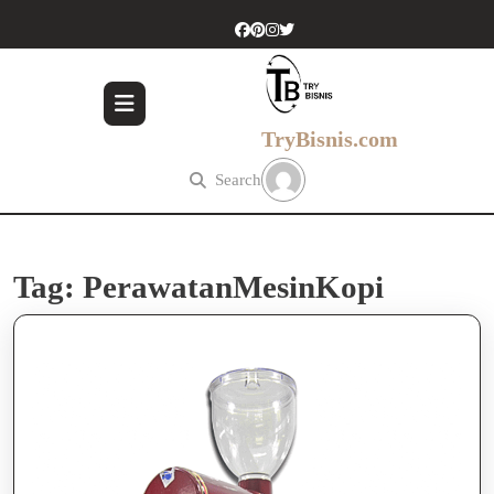
Skip
to
content
Skip
to
content
TryBisnis.com
Search
Tag:
PerawatanMesinKopi