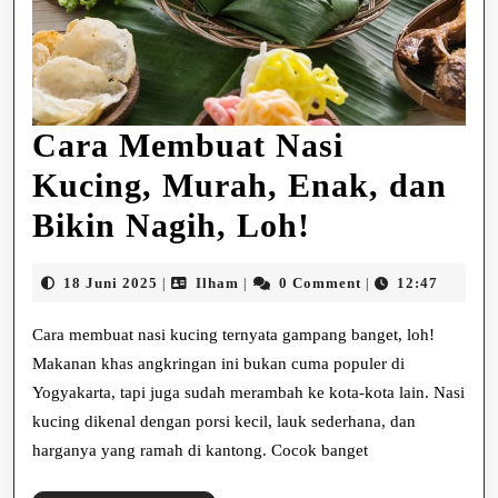
Cara Membuat Nasi
Kucing, Murah, Enak, dan
Cara
Bikin Nagih, Loh!
Membuat
18
Ilham
18 Juni 2025
Ilham
0 Comment
12:47
|
|
|
Nasi
Juni
2025
Cara membuat nasi kucing ternyata gampang banget, loh!
Kucing,
Makanan khas angkringan ini bukan cuma populer di
Murah,
Yogyakarta, tapi juga sudah merambah ke kota-kota lain. Nasi
Enak,
kucing dikenal dengan porsi kecil, lauk sederhana, dan
harganya yang ramah di kantong. Cocok banget
dan