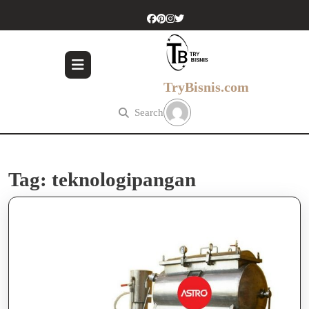
Skip
to
content
Skip
to
content
TryBisnis.com
Search
Tag:
teknologipangan