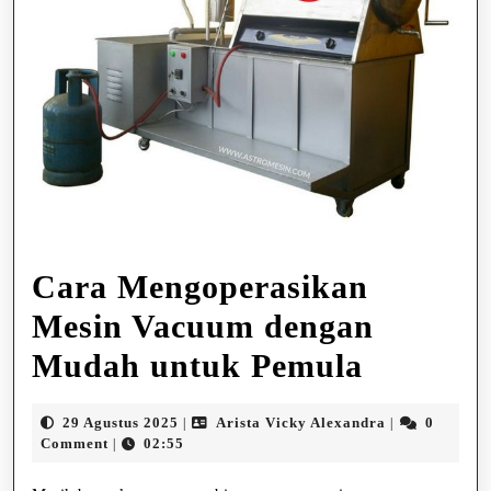
Cara Mengoperasikan
Mesin Vacuum dengan
Cara
Mudah untuk Pemula
Mengope
29
Arista
29 Agustus 2025
Arista Vicky Alexandra
0
|
|
Mesin
Agustus
Vicky
Comment
02:55
|
2025
Alexandra
Vacuum