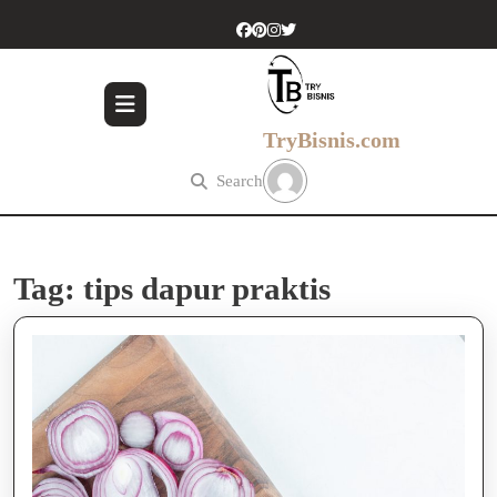
Skip
to
content
Skip
to
content
TryBisnis.com
Search
Tag:
tips dapur praktis