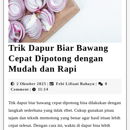
Trik Dapur Biar Bawang
Cepat Dipotong dengan
Trik
Mudah dan Rapi
Dapur
2
Febi
2 Oktober 2025
Febi Lifiani Rahayu
0
|
|
Biar
Oktober
Lifiani
Comment
11:14
|
2025
Rahayu
Bawang
Trik dapur biar bawang cepat dipotong bisa dilakukan dengan
Cepat
langkah sederhana yang tidak ribet. Cukup gunakan pisau
tajam dan teknik memotong yang benar agar hasil irisan lebih
Dipotong
cepat selesai. Dengan cara ini, waktu di dapur bisa lebih