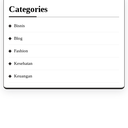
Categories
Bisnis
Blog
Fashion
Kesehatan
Keuangan