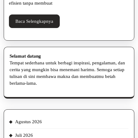
dengan
efisien tanpa membuat
Mudah
dan
Baca
Baca Selengkapnya
Selengkapnya
Rapi
Selamat datang
Tempat sederhana untuk berbagi inspirasi, pengalaman, dan
cerita yang mungkin bisa menemani harimu. Semoga setiap
tulisan di sini membawa makna dan membuatmu betah
berlama-lama.
Agustus 2026
Juli 2026