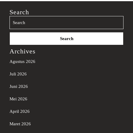
Search
Search
for:
Archives
Agustus 2026
Juli 2026
Juni 2026
Mei 2026
April 2026
Maret 2026