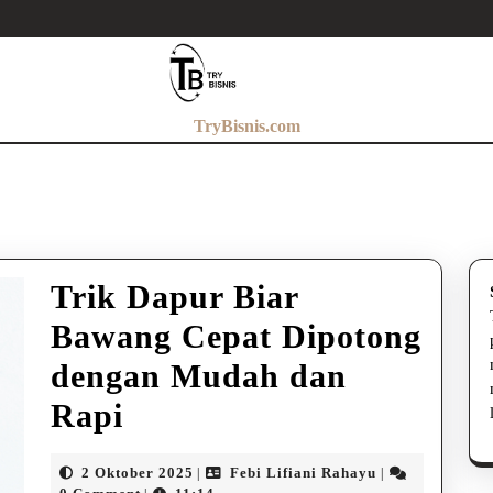
TryBisnis.com
Trik Dapur Biar
Bawang Cepat Dipotong
dengan Mudah dan
Trik
Rapi
Dapur
2
Febi
2 Oktober 2025
Febi Lifiani Rahayu
|
|
Oktober
Lifiani