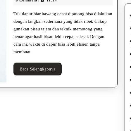
Biar
0 Comment
11:14
|
2025
Rahayu
Bawang
Trik dapur biar bawang cepat dipotong bisa dilakukan
Cepat
dengan langkah sederhana yang tidak ribet. Cukup
gunakan pisau tajam dan teknik memotong yang
Dipotong
benar agar hasil irisan lebih cepat selesai. Dengan
dengan
cara ini, waktu di dapur bisa lebih efisien tanpa
Mudah
membuat
dan
Baca
Baca Selengkapnya
Rapi
Selengkapnya