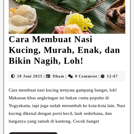
Cara Membuat Nasi
Kucing, Murah, Enak, dan
Cara
Bikin Nagih, Loh!
Membuat
18
Ilham
18 Juni 2025
Ilham
0 Comment
12:47
|
|
|
Nasi
Juni
2025
Cara membuat nasi kucing ternyata gampang banget, loh!
Kucing,
Makanan khas angkringan ini bukan cuma populer di
Murah,
Yogyakarta, tapi juga sudah merambah ke kota-kota lain. Nasi
Enak,
kucing dikenal dengan porsi kecil, lauk sederhana, dan
harganya yang ramah di kantong. Cocok banget
dan