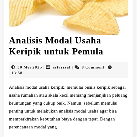
Analisis Modal Usaha
Analisis
Keripik untuk Pemula
Modal
30
asfarizal
30 Mei 2025
asfarizal
0 Comment
|
|
|
Usaha
Mei
13:58
2025
Keripik
Analisis modal usaha keripik, memulai bisnis keripik sebagai
untuk
usaha rumahan atau skala kecil memang menjanjikan peluang
keuntungan yang cukup baik. Namun, sebelum memulai,
Pemula
penting untuk melakukan analisis modal usaha agar bisa
memperkirakan kebutuhan biaya dengan tepat. Dengan
perencanaan modal yang