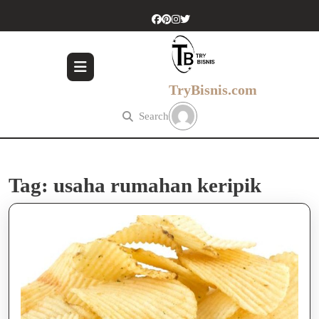
Skip
to
content
Skip
to
content
TryBisnis.com
Search
Tag:
usaha rumahan keripik