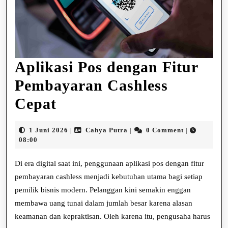
Aplikasi Pos dengan Fitur
Pembayaran Cashless
Aplikasi
Cepat
Pos
1
Cahya
1 Juni 2026
Cahya Putra
0 Comment
|
|
|
dengan
Juni
Putra
08:00
2026
Fitur
Di era digital saat ini, penggunaan aplikasi pos dengan fitur
Pembayaran
pembayaran cashless menjadi kebutuhan utama bagi setiap
pemilik bisnis modern. Pelanggan kini semakin enggan
Cashless
membawa uang tunai dalam jumlah besar karena alasan
Cepat
keamanan dan kepraktisan. Oleh karena itu, pengusaha harus