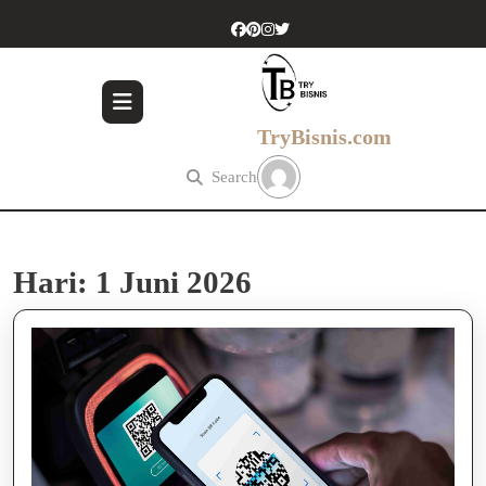
Skip
to
content
Skip
to
content
TryBisnis.com
Search
Hari:
1 Juni 2026