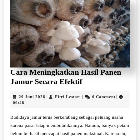
Cara Meningkatkan Hasil Panen
Cara
Jamur Secara Efektif
Meningkatkan
29
Fitri
29 Juni 2026
Fitri Lestari
0 Comment
|
|
|
Hasil
Juni
Lestari
09:48
Panen
2026
Jamur
Budidaya jamur terus berkembang sebagai peluang usaha
karena pasar tetap membutuhkannya. Namun, banyak petani
Secara
belum berhasil mencapai hasil panen maksimal. Karena itu,
Efektif