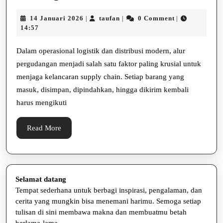
Barang
14
taufan
14 Januari 2026
taufan
0 Comment
|
|
|
Dalam
Januari
14:57
Gudang
2026
:
Dalam operasional logistik dan distribusi modern, alur
pergudangan menjadi salah satu faktor paling krusial untuk
Mengelola
menjaga kelancaran supply chain. Setiap barang yang
Barang
masuk, disimpan, dipindahkan, hingga dikirim kembali
di
harus mengikuti
Gudang
Read
Read More
More
Selamat datang
Tempat sederhana untuk berbagi inspirasi, pengalaman, dan
cerita yang mungkin bisa menemani harimu. Semoga setiap
tulisan di sini membawa makna dan membuatmu betah
berlama-lama.