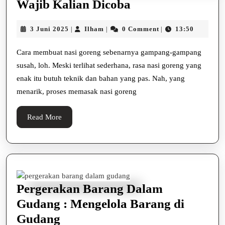
Cara
Wajib Kalian Dicoba
Membuat
3
Ilham
3 Juni 2025
Ilham
0 Comment
13:50
|
|
|
Nasi
Juni
Goreng,
2025
Cara membuat nasi goreng sebenarnya gampang-gampang
yang
susah, loh. Meski terlihat sederhana, rasa nasi goreng yang
Wajib
enak itu butuh teknik dan bahan yang pas. Nah, yang
menarik, proses memasak nasi goreng
Kalian
Dicoba
Read
Read More
More
Pergerakan Barang Dalam
Gudang : Mengelola Barang di
Pergerakan
Gudang