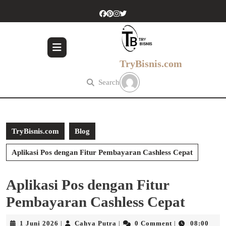
Skip
to
content
Skip
to
content
TryBisnis.com
Search
TryBisnis.com
Blog
Aplikasi Pos dengan Fitur Pembayaran Cashless Cepat
Aplikasi Pos dengan Fitur
Pembayaran Cashless Cepat
1
Cahya
1 Juni 2026
Cahya Putra
0 Comment
08:00
|
|
|