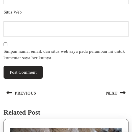
Situs Web
Simpan nama, email, dan situs web saya pada peramban ini untuk
komentar saya berikutnya.
Navigasi
PREVIOUS
NEXT
pos
Previous
Next
Related Post
post:
post: