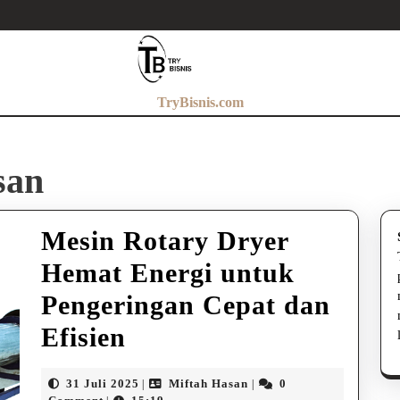
TryBisnis.com
san
Mesin Rotary Dryer
Hemat Energi untuk
Pengeringan Cepat dan
Mesin
Efisien
Rotary
31
Miftah
31 Juli 2025
Miftah Hasan
0
|
|
Juli
Hasan