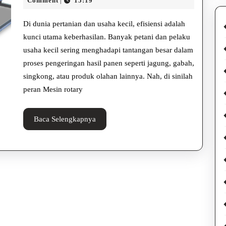
Dryer
Comment
15:19
|
2025
Hemat
Di dunia pertanian dan usaha kecil, efisiensi adalah
Energi
kunci utama keberhasilan. Banyak petani dan pelaku
usaha kecil sering menghadapi tantangan besar dalam
untuk
proses pengeringan hasil panen seperti jagung, gabah,
Pengeringan
singkong, atau produk olahan lainnya. Nah, di sinilah
Cepat
peran Mesin rotary
dan
Baca
Baca Selengkapnya
Efisien
Selengkapnya