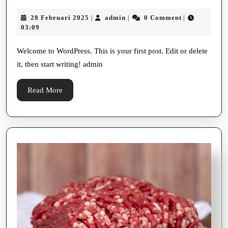
world!
28
admin
28 Februari 2025
admin
0 Comment
|
|
|
Februari
03:09
2025
Welcome to WordPress. This is your first post. Edit or delete
it, then start writing! admin
Read
Read More
More