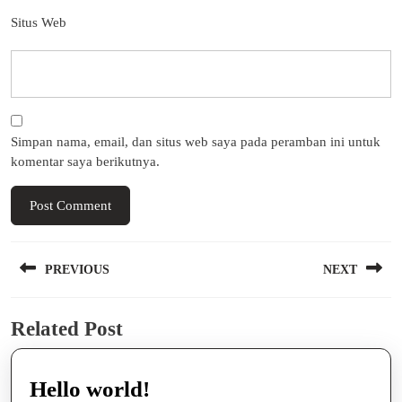
Situs Web
Simpan nama, email, dan situs web saya pada peramban ini untuk
komentar saya berikutnya.
Navigasi
PREVIOUS
NEXT
pos
Previous
Next
Related Post
post:
post:
Hello
Hello world!