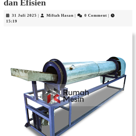
dan Efisien
31
Miftah
31 Juli 2025
Miftah Hasan
0 Comment
|
|
|
Juli
Hasan
15:19
2025