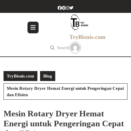
Skip
to
content
Skip
to
content
TryBisnis.com
Search
TryBisnis.com
Blog
Mesin Rotary Dryer Hemat Energi untuk Pengeringan Cepat
dan Efisien
Mesin Rotary Dryer Hemat
Energi untuk Pengeringan Cepat