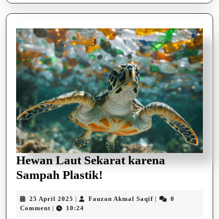
Hewan Laut Sekarat karena
Hewan
Sampah Plastik!
Laut
25
Fauzan
25 April 2025
Fauzan Akmal Saqif
0
|
|
Sekarat
April
Akmal
Comment
10:24
|
karena
2025
Saqif