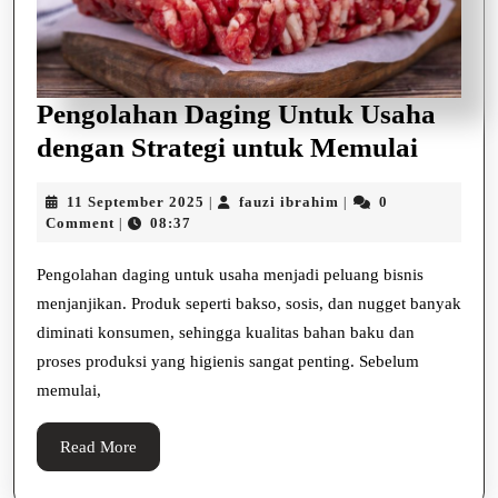
Pengolahan Daging Untuk Usaha
Pengo
dengan Strategi untuk Memulai
Dagin
11
fauzi
11 September 2025
fauzi ibrahim
0
|
|
Untuk
September
ibrahim
Comment
08:37
|
Usaha
2025
denga
Pengolahan daging untuk usaha menjadi peluang bisnis
menjanjikan. Produk seperti bakso, sosis, dan nugget banyak
Strate
diminati konsumen, sehingga kualitas bahan baku dan
untuk
proses produksi yang higienis sangat penting. Sebelum
Memul
memulai,
Read
Read More
More