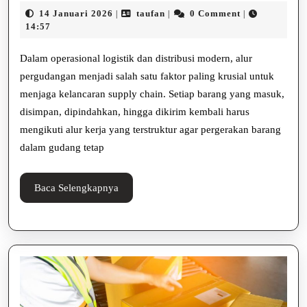
Barang
14
taufan
14 Januari 2026
taufan
0 Comment
|
|
|
Dalam
Januari
14:57
2026
Gudang
Dalam operasional logistik dan distribusi modern, alur
:
pergudangan menjadi salah satu faktor paling krusial untuk
menjaga kelancaran supply chain. Setiap barang yang masuk,
Mengelola
disimpan, dipindahkan, hingga dikirim kembali harus
Barang
mengikuti alur kerja yang terstruktur agar pergerakan barang
di
dalam gudang tetap
Gudang
Baca
Baca Selengkapnya
Selengkapnya