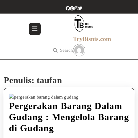
Skip
to
content
Skip
to
content
TryBisnis.com
Search
Penulis:
taufan
Pergerakan Barang Dalam
Gudang : Mengelola Barang
Pergerakan
di Gudang