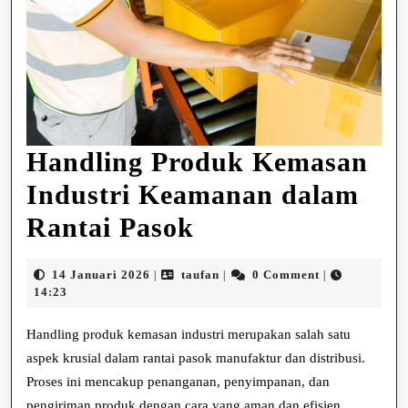
Handling Produk Kemasan
Industri Keamanan dalam
Handling
Rantai Pasok
Produk
14
taufan
14 Januari 2026
taufan
0 Comment
|
|
|
Kemasan
Januari
14:23
2026
Industri
Handling produk kemasan industri merupakan salah satu
Keamanan
aspek krusial dalam rantai pasok manufaktur dan distribusi.
Proses ini mencakup penanganan, penyimpanan, dan
dalam
pengiriman produk dengan cara yang aman dan efisien,