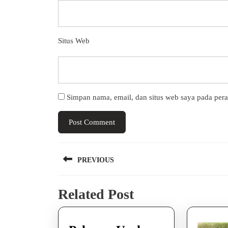
Situs Web
Simpan nama, email, dan situs web saya pada per
Navigasi
PREVIOUS
pos
Previous
Related Post
post: