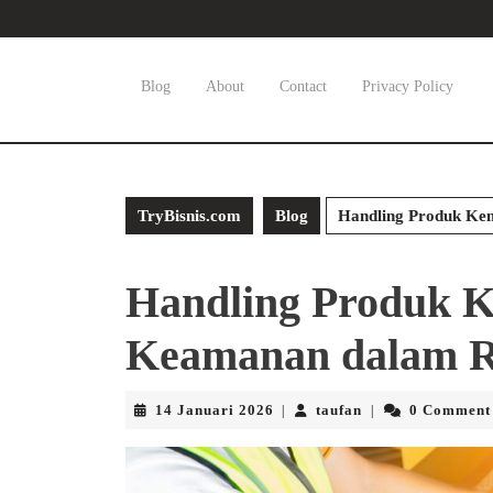
Skip
to
content
Skip
Blog
About
Contact
Privacy Policy
to
content
TryBisnis.com
Blog
Handling Produk Ke
Handling Produk K
Keamanan dalam R
14
taufan
14 Januari 2026
taufan
0 Comment
|
|
Januari
2026