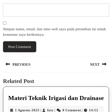
Simpan nama, email, dan situs web saya pada peramban ini untuk
komentar saya berikutnya.
Navigasi
PREVIOUS
NEXT
pos
Previous
Next
Related Post
post:
post:
Ma
Materi Teknik Irigasi dan Drainase
Te
1
faiz
1 Agustus 2025
faiz
0 Comment
14:12
|
|
|