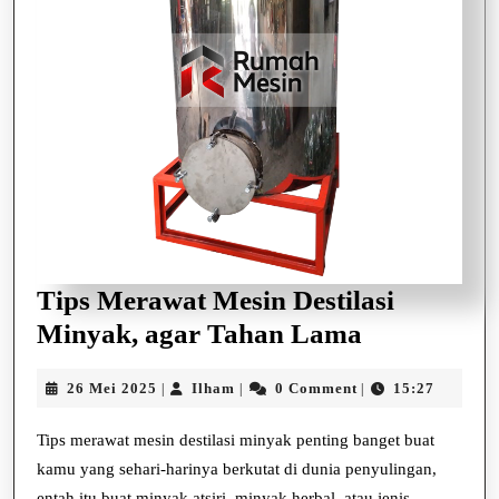
Tips Merawat Mesin Destilasi
Tips
Minyak, agar Tahan Lama
Merawat
26
Ilham
26 Mei 2025
Ilham
0 Comment
15:27
|
|
|
Mesin
Mei
Destilasi
2025
Tips merawat mesin destilasi minyak penting banget buat
Minyak,
kamu yang sehari-harinya berkutat di dunia penyulingan,
entah itu buat minyak atsiri, minyak herbal, atau jenis