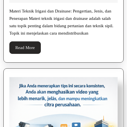
Iri
Agustus
da
2025
Materi Teknik Irigasi dan Drainase: Pengertian, Jenis, dan
Dr
Penerapan Materi teknik irigasi dan drainase adalah salah
satu topik penting dalam bidang pertanian dan teknik sipil.
Topik ini menjelaskan cara mendistribusikan
Read
Read More
More