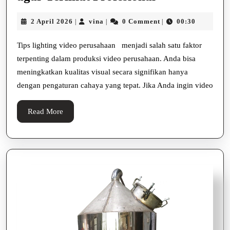
Lighting
2
vina
2 April 2026
vina
0 Comment
00:30
|
|
|
Video
April
Perusahaan
2026
Tips lighting video perusahaan menjadi salah satu faktor
agar
terpenting dalam produksi video perusahaan. Anda bisa
Terlihat
meningkatkan kualitas visual secara signifikan hanya
dengan pengaturan cahaya yang tepat. Jika Anda ingin video
Profesional
Read
Read More
More