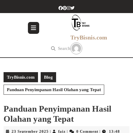
Skip
to
content
Skip
to
content
TryBisnis.com
Search
TryBisnis.com
Blog
Panduan Penyimpanan Hasil Olahan yang Tepat
Panduan Penyimpanan Hasil
Olahan yang Tepat
23
faiz
23 September 2025
faiz
0 Comment
13:48
|
|
|