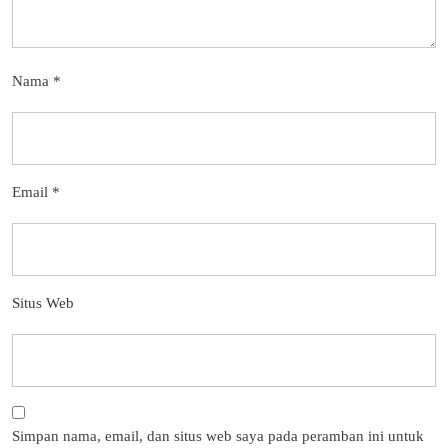
Nama
*
Email
*
Situs Web
Simpan nama, email, dan situs web saya pada peramban ini untuk