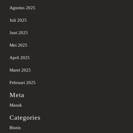
Agustus 2025
Juli 2025
Juni 2025
Mei 2025
April 2025
Maret 2025
Februari 2025
Meta
Masuk
Categories
Bisnis