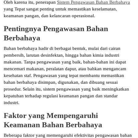
Oleh karena itu, penerapan
Sistem Pengawasan Bahan Berbahaya
yang Tepat sangat penting untuk memastikan keselamatan,
keamanan pangan, dan kelancaran operasional.
Pentingnya Pengawasan Bahan
Berbahaya
Bahan berbahaya hadir di berbagai bentuk, mulai dari cairan
pembersih, larutan desinfektan, hingga bahan kimia industri
makanan. Tanpa pengawasan yang baik, bahan-bahan ini dapat
mencemari makanan, peralatan dapur, atau bahkan mengancam
kesehatan staf. Pengawasan yang tepat membantu memastikan
bahan berbahaya disimpan, digunakan, dan dibuang sesuai
prosedur. Selain itu, sistem pengawasan yang baik meningkatkan
kepatuhan terhadap regulasi keamanan pangan dan standar
industri.
Faktor yang Mempengaruhi
Keamanan Bahan Berbahaya
Beberapa faktor yang memengaruhi efektivitas pengawasan bahan