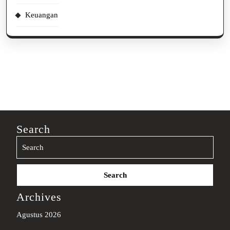
Keuangan
Search
Search
for:
Archives
Agustus 2026