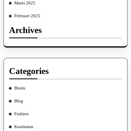
Maret 2025
Februari 2025
Archives
Categories
Bisnis
Blog
Fashion
Kesehatan