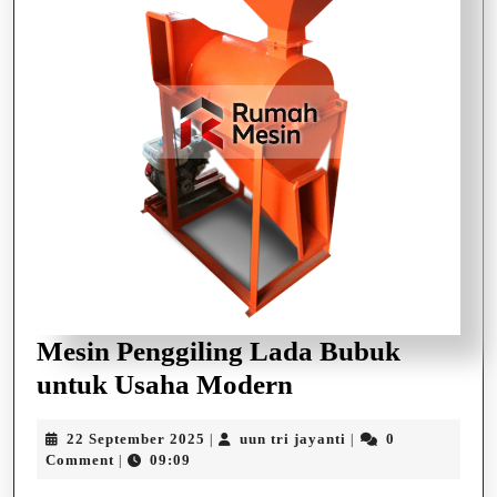
Mesin Penggiling Lada Bubuk
Mesin
untuk Usaha Modern
Penggiling
22
uun
22 September 2025
uun tri jayanti
0
|
|
Lada
September
tri
Comment
09:09
|
Bubuk
2025
jayanti