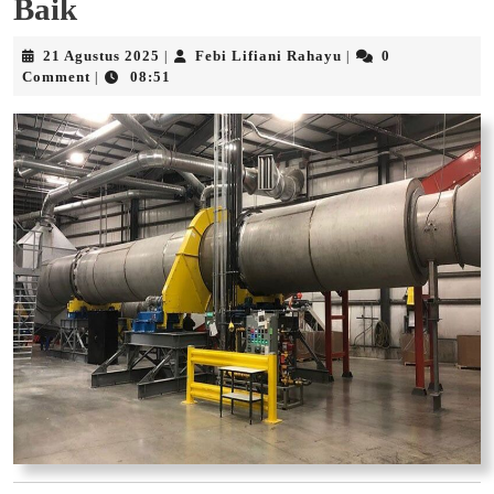
Baik
21
Febi
21 Agustus 2025
Febi Lifiani Rahayu
0
|
|
Agustus
Lifiani
Comment
08:51
|
2025
Rahayu