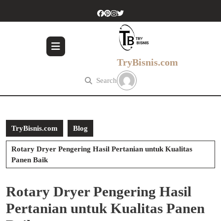
Skip
to
content
Skip
to
content
TryBisnis.com
Search
TryBisnis.com
Blog
Rotary Dryer Pengering Hasil Pertanian untuk Kualitas
Panen Baik
Rotary Dryer Pengering Hasil
Pertanian untuk Kualitas Panen