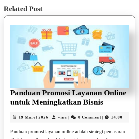
Previous
Next
Related Post
post:
post:
Panduan Promosi Layanan Online
Panduan
untuk Meningkatkan Bisnis
Promosi
19
vina
19 Maret 2026
vina
0 Comment
14:00
|
|
|
Layanan
Maret
Online
2026
Panduan promosi layanan online adalah strategi pemasaran
untuk