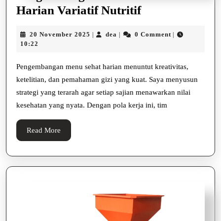
Pengembanga
Harian Variatif Nutritif
Menu
20
dea
20 November 2025
dea
0 Comment
|
|
|
Sehat
November
10:22
Harian
2025
Variatif
Pengembangan menu sehat harian menuntut kreativitas,
ketelitian, dan pemahaman gizi yang kuat. Saya menyusun
Nutritif
strategi yang terarah agar setiap sajian menawarkan nilai
kesehatan yang nyata. Dengan pola kerja ini, tim
Read
Read More
More