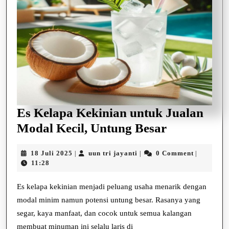
Es Kelapa Kekinian untuk Jualan
Es
Modal Kecil, Untung Besar
Kelapa
18
uun
18 Juli 2025
uun tri jayanti
0 Comment
|
|
|
Kekinian
Juli
tri
11:28
untuk
2025
jayanti
Jualan
Es kelapa kekinian menjadi peluang usaha menarik dengan
modal minim namun potensi untung besar. Rasanya yang
Modal
segar, kaya manfaat, dan cocok untuk semua kalangan
Kecil,
membuat minuman ini selalu laris di