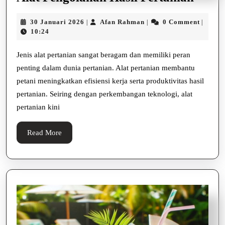
Peng
30
Afan
30 Januari 2026
Afan Rahman
0 Comment
|
|
|
Hasil
Januari
Rahman
10:24
Perta
2026
Jenis alat pertanian sangat beragam dan memiliki peran
penting dalam dunia pertanian. Alat pertanian membantu
petani meningkatkan efisiensi kerja serta produktivitas hasil
pertanian. Seiring dengan perkembangan teknologi, alat
pertanian kini
Read
Read More
More