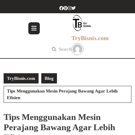
Skip
to
content
Skip
to
content
TryBisnis.com
Search
TryBisnis.com
Blog
Tips Menggunakan Mesin Perajang Bawang Agar Lebih
Efisien
Tips Menggunakan Mesin
Perajang Bawang Agar Lebih