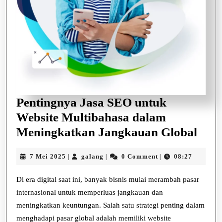
Pentingnya Jasa SEO untuk
Website Multibahasa dalam
Pent
Meningkatkan Jangkauan Global
Jasa
7
galang
7 Mei 2025
galang
0 Comment
08:27
|
|
|
SEO
Mei
unt
2025
Di era digital saat ini, banyak bisnis mulai merambah pasar
Webs
internasional untuk memperluas jangkauan dan
Mult
meningkatkan keuntungan. Salah satu strategi penting dalam
menghadapi pasar global adalah memiliki website
dal