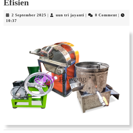
Efisien
2
uun
2 September 2025
uun tri jayanti
0 Comment
|
|
|
September
tri
10:37
2025
jayanti