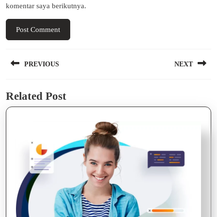
komentar saya berikutnya.
Navigasi
PREVIOUS
NEXT
pos
Previous
Next
Related Post
post:
post: